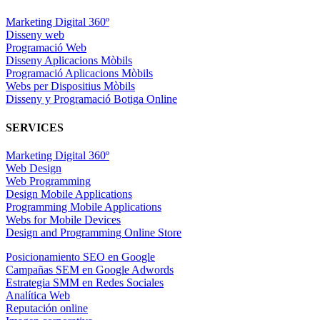
Marketing Digital 360º
Disseny web
Programació Web
Disseny Aplicacions Mòbils
Programació Aplicacions Mòbils
Webs per Dispositius Mòbils
Disseny y Programació Botiga Online
SERVICES
Marketing Digital 360º
Web Design
Web Programming
Design Mobile Applications
Programming Mobile Applications
Webs for Mobile Devices
Design and Programming Online Store
Posicionamiento SEO en Google
Campañas SEM en Google Adwords
Estrategia SMM en Redes Sociales
Analítica Web
Reputación online