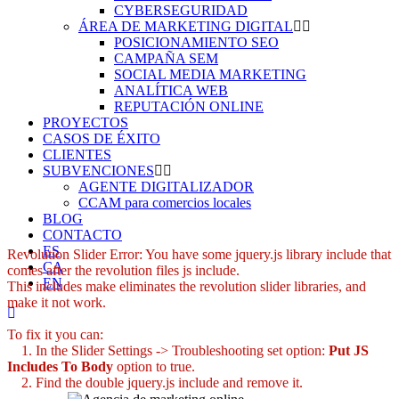
CYBERSEGURIDAD
ÁREA DE MARKETING DIGITAL
POSICIONAMIENTO SEO
CAMPAÑA SEM
SOCIAL MEDIA MARKETING
ANALÍTICA WEB
REPUTACIÓN ONLINE
PROYECTOS
CASOS DE ÉXITO
CLIENTES
SUBVENCIONES
AGENTE DIGITALIZADOR
CCAM para comercios locales
BLOG
CONTACTO
ES
Revolution Slider Error: You have some jquery.js library include that
CA
comes after the revolution files js include.
EN
This includes make eliminates the revolution slider libraries, and
make it not work.
To fix it you can:
1. In the Slider Settings -> Troubleshooting set option:
Put JS
Includes To Body
option to true.
2. Find the double jquery.js include and remove it.