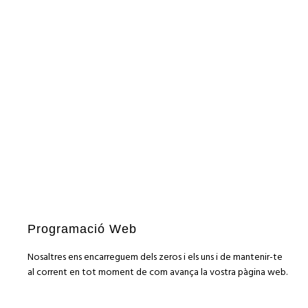
PROGRAMACIÓ WEB
Panchito
PROGRAMACIÓ WEB
SEO
technofont
SMM
PROGRAMACIÓ WEB
SEM
BéiBo Càtering
SEO
SMM
PROGRAMACIÓ WEB
Programació Web
Nosaltres ens encarreguem dels zeros i els uns i de mantenir-te
al corrent en tot moment de com avança la vostra pàgina web.