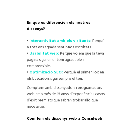
En que es diferencien els nostres
dissenys?
•
Interactivitat amb els visitants:
Perquè
a tots ens agrada sentir-nos escoltats.
•
Usabilitat web:
Perquè volem que la teva
pàgina sigui un entorn agradable i
comprensible.
•
Optimizació SEO:
Perquè el primer lloc en
els buscadors sigui sempre el teu.
Comptem amb dissenyadors i programadors
web amb més de 15 anys d’experiència i casos
d’èxit premiats que sabran trobar allò que
necessites.
Com fem els dissenys web a Consulweb