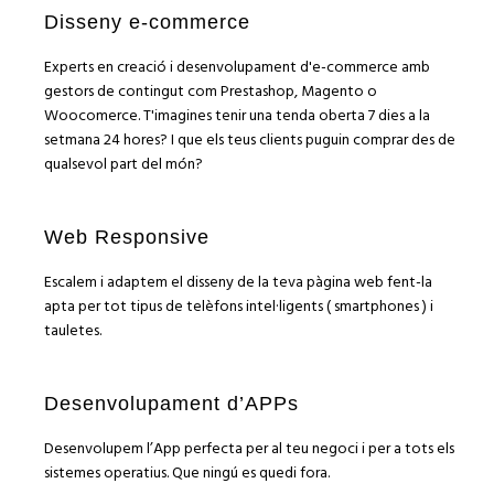
Disseny e-commerce
Experts en creació i desenvolupament d'e-commerce amb
gestors de contingut com Prestashop, Magento o
Woocomerce. T'imagines tenir una tenda oberta 7 dies a la
setmana 24 hores? I que els teus clients puguin comprar des de
qualsevol part del món?
Web Responsive
Escalem i adaptem el disseny de la teva pàgina web fent-la
apta per tot tipus de telèfons intel·ligents ( smartphones ) i
tauletes.
Desenvolupament d’APPs
Desenvolupem l’App perfecta per al teu negoci i per a tots els
sistemes operatius. Que ningú es quedi fora.