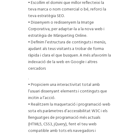
• Escollim el domini que millor reflecteixi la
teva marca o nom comercial o bé, reforci la
teva estratègia SEO.
• Dissenyem o redissenyem la Imatge
Corporativa, per adaptar-la a la nova web i
estratègia de Màrqueting Online.
• Definim l’estructura de continguts i menús,
ajudant als teus visitants a trobar de forma
ràpida i clara el que busquen. A més afavorim la
indexació de la web en Google i altres
cercadors
.
• Propiciem una interactivitat total amb
l’usuari dissenyant elements i continguts que
incitin a l’acció.
• Realitzem la maquetació i programació web
sota els paràmetres d’accessibilitat W3C i els
llenguatges de programació més actuals
(HTML5, CSS3, jQuery), fent el teu web
compatible amb tots els navegadors i