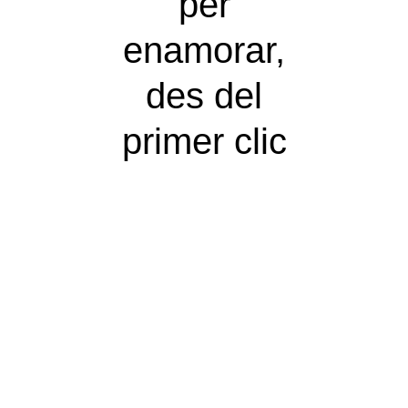
per
enamorar,
des del
primer clic
Dr Lopez Saucedo
PROGRAMACIÓ WEB
SEM
El Charro
SEO
SMM
PROGRAMACIÓ WEB
SEM
Guitare
SEO
SMM