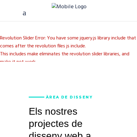
Revolution Slider Error: You have some jquery.js library include that
comes after the revolution files js include.
This includes make eliminates the revolution slider libraries, and
make it not work.
To fix it you can:
1. In the Slider Settings -> Troubleshooting set option:
Put JS
Includes To Body
option to true.
ÀREA DE DISSENY
2. Find the double jquery.js include and remove it.
Els nostres
projectes de
disseny web a