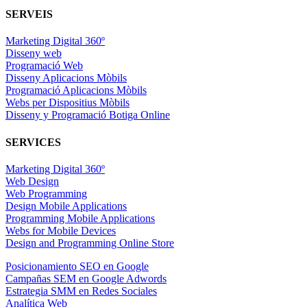
SERVEIS
Marketing Digital 360º
Disseny web
Programació Web
Disseny Aplicacions Mòbils
Programació Aplicacions Mòbils
Webs per Dispositius Mòbils
Disseny y Programació Botiga Online
SERVICES
Marketing Digital 360º
Web Design
Web Programming
Design Mobile Applications
Programming Mobile Applications
Webs for Mobile Devices
Design and Programming Online Store
Posicionamiento SEO en Google
Campañas SEM en Google Adwords
Estrategia SMM en Redes Sociales
Analítica Web